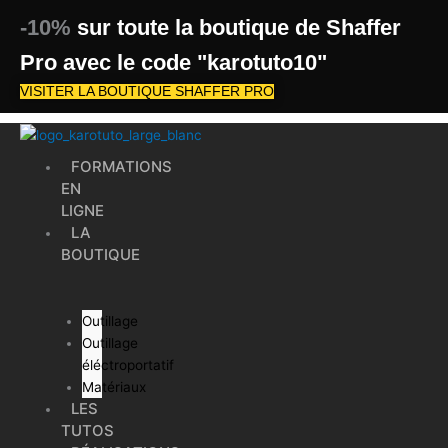
Aller
-10%
sur toute la boutique de Shaffer
au
contenu
Pro avec le code "karotuto10"
VISITER LA BOUTIQUE SHAFFER PRO
FORMATIONS
EN
LIGNE
LA
BOUTIQUE
Outillage
Outillage
éléctroportatif
Matériaux
LES
TUTOS