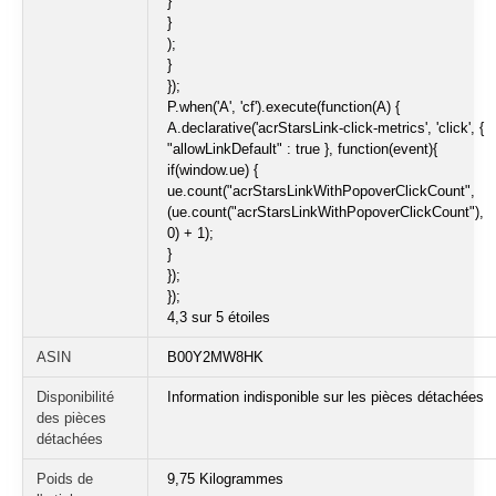
}
}
);
}
});
P.when('A', 'cf').execute(function(A) {
A.declarative('acrStarsLink-click-metrics', 'click', {
"allowLinkDefault" : true }, function(event){
if(window.ue) {
ue.count("acrStarsLinkWithPopoverClickCount",
(ue.count("acrStarsLinkWithPopoverClickCount"),
0) + 1);
}
});
});
4,3 sur 5 étoiles
ASIN
B00Y2MW8HK
Disponibilité
‎Information indisponible sur les pièces détachées
des pièces
détachées
Poids de
9,75 Kilogrammes