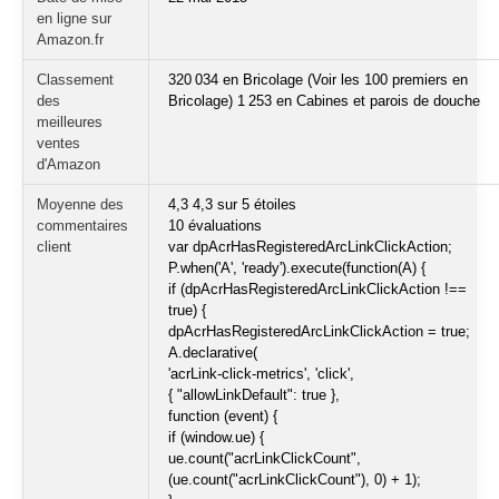
en ligne sur
Amazon.fr
Classement
320 034 en Bricolage (Voir les 100 premiers en
des
Bricolage) 1 253 en Cabines et parois de douche
meilleures
ventes
d'Amazon
Moyenne des
4,3 4,3 sur 5 étoiles
commentaires
10 évaluations
client
var dpAcrHasRegisteredArcLinkClickAction;
P.when('A', 'ready').execute(function(A) {
if (dpAcrHasRegisteredArcLinkClickAction !==
true) {
dpAcrHasRegisteredArcLinkClickAction = true;
A.declarative(
'acrLink-click-metrics', 'click',
{ "allowLinkDefault": true },
function (event) {
if (window.ue) {
ue.count("acrLinkClickCount",
(ue.count("acrLinkClickCount"), 0) + 1);