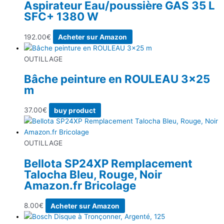
Aspirateur Eau/poussière GAS 35 L
SFC+ 1380 W
192.00
€
Acheter sur Amazon
OUTILLAGE
Bâche peinture en ROULEAU 3×25
m
37.00
€
buy product
OUTILLAGE
Bellota SP24XP Remplacement
Talocha Bleu, Rouge, Noir
Amazon.fr Bricolage
8.00
€
Acheter sur Amazon