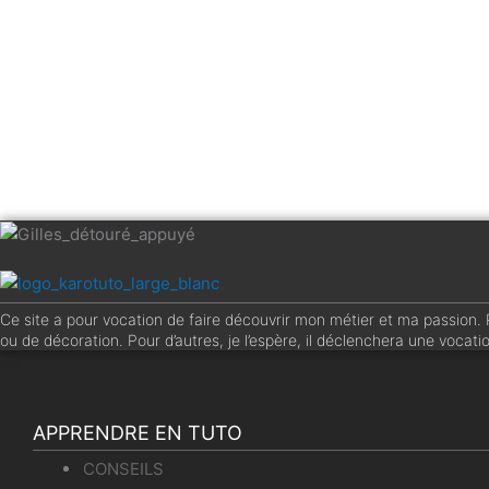
RGDP
En renseignant vos coordonnées, et notamment votre adresse
l'objet d'aucun autre traitement.
Envoyer
Ce site a pour vocation de faire découvrir mon métier et ma passion. Po
ou de décoration. Pour d’autres, je l’espère, il déclenchera une vocati
APPRENDRE EN TUTO
CONSEILS