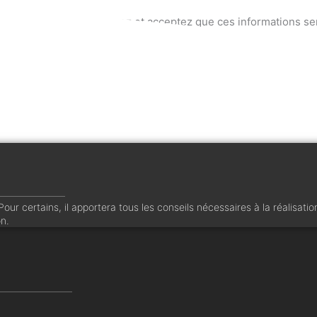
 e-mail, vous comprenez et acceptez que ces informations ser
ur certains, il apportera tous les conseils nécessaires à la réalisatio
on.