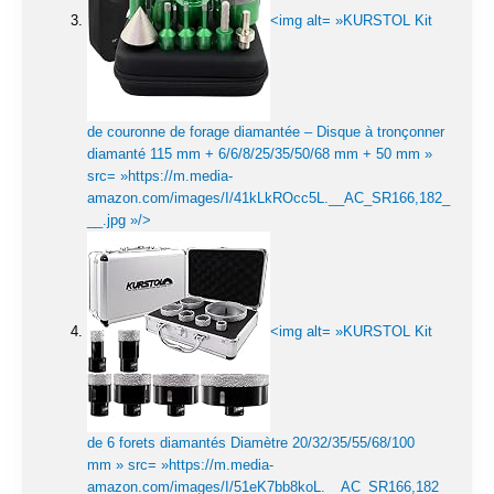
<img alt= »KURSTOL Kit
de couronne de forage diamantée – Disque à tronçonner
diamanté 115 mm + 6/6/8/25/35/50/68 mm + 50 mm »
src= »https://m.media-
amazon.com/images/I/41kLkROcc5L.__AC_SR166,182_
__.jpg »/>
<img alt= »KURSTOL Kit
de 6 forets diamantés Diamètre 20/32/35/55/68/100
mm » src= »https://m.media-
amazon.com/images/I/51eK7bb8koL.__AC_SR166,182_