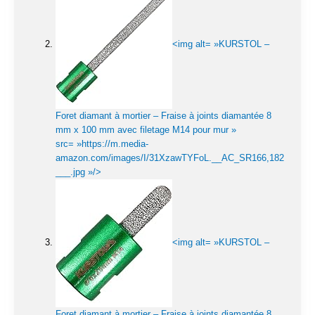
<img alt= »KURSTOL –
Foret diamant à mortier – Fraise à joints diamantée 8
mm x 100 mm avec filetage M14 pour mur »
src= »https://m.media-
amazon.com/images/I/31XzawTYFoL.__AC_SR166,182
___.jpg »/>
<img alt= »KURSTOL –
Foret diamant à mortier – Fraise à joints diamantée 8