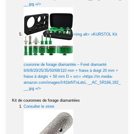
__.jpg »/>
<img alt= »KURSTOL Kit
couronne de forage diamantée – Foret diamanté
6/6/8/20/25/35/50/68/110 mm + fraise à doigt 20 mm +
fraise à doigts + 50 mm D » src= »https://m.media-
amazon.com/images/I/41btNTnLdsL.__AC_SR166,182_
__.jpg »/>
Kit de couronnes de forage diamantées
Consulter le store