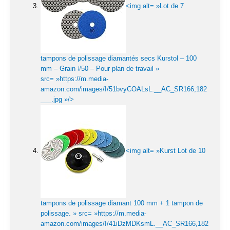
<img alt= »Lot de 7
tampons de polissage diamantés secs Kurstol – 100
mm – Grain #50 – Pour plan de travail »
src= »https://m.media-
amazon.com/images/I/51bvyCOALsL.__AC_SR166,182
___.jpg »/>
<img alt= »Kurst Lot de 10
tampons de polissage diamant 100 mm + 1 tampon de
polissage. » src= »https://m.media-
amazon.com/images/I/41iDzMDKsmL.__AC_SR166,182