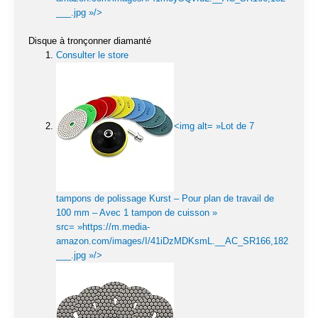
___.jpg »/>
Disque à tronçonner diamanté
Consulter le store
<img alt= »Lot de 7
tampons de polissage Kurst – Pour plan de travail de
100 mm – Avec 1 tampon de cuisson »
src= »https://m.media-
amazon.com/images/I/41iDzMDKsmL.__AC_SR166,182
___.jpg »/>