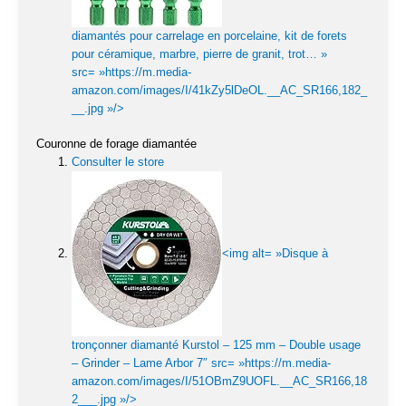
diamantés pour carrelage en porcelaine, kit de forets
pour céramique, marbre, pierre de granit, trot… »
src= »https://m.media-
amazon.com/images/I/41kZy5lDeOL.__AC_SR166,182_
__.jpg »/>
Couronne de forage diamantée
Consulter le store
<img alt= »Disque à
tronçonner diamanté Kurstol – 125 mm – Double usage
– Grinder – Lame Arbor 7″ src= »https://m.media-
amazon.com/images/I/51OBmZ9UOFL.__AC_SR166,18
2___.jpg »/>