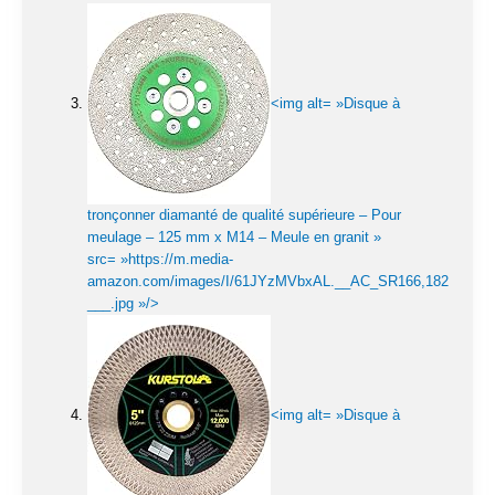
<img alt= »Disque à
tronçonner diamanté de qualité supérieure – Pour
meulage – 125 mm x M14 – Meule en granit »
src= »https://m.media-
amazon.com/images/I/61JYzMVbxAL.__AC_SR166,182
___.jpg »/>
<img alt= »Disque à