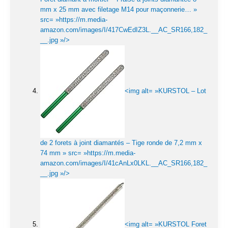
mm x 25 mm avec filetage M14 pour maçonnerie… »
src= »https://m.media-
amazon.com/images/I/417CwEdIZ3L.__AC_SR166,182_
__.jpg »/>
<img alt= »KURSTOL – Lot
de 2 forets à joint diamantés – Tige ronde de 7,2 mm x
74 mm » src= »https://m.media-
amazon.com/images/I/41cAnLx0LKL.__AC_SR166,182_
__.jpg »/>
<img alt= »KURSTOL Foret