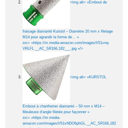
<img alt= »Embout de
fraisage diamanté Kurstol – Diamètre 20 mm x filetage
M14 pour agrandir la forme de… »
src= »https://m.media-amazon.com/images/I/51vnq-
VRLFL.__AC_SR166,182___.jpg »/>
<img alt= »KURSTOL
Embout à chanfreiner diamanté – 50 mm x M14 –
Meuleuse d’angle filetée pour façonner »
src= »https://m.media-
amazon.com/images/I/51vNDO6phGL.__AC_SR166,182