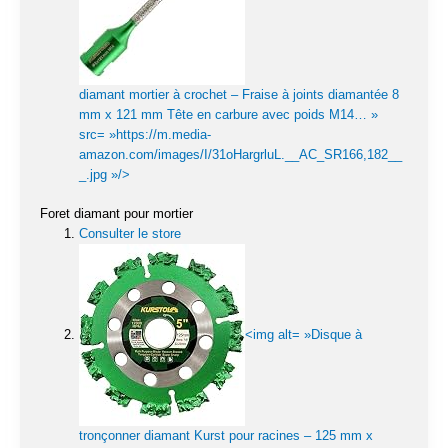
diamant mortier à crochet – Fraise à joints diamantée 8
mm x 121 mm Tête en carbure avec poids M14… »
src= »https://m.media-
amazon.com/images/I/31oHargrluL.__AC_SR166,182__
_.jpg »/>
Foret diamant pour mortier
Consulter le store
<img alt= »Disque à
tronçonner diamant Kurst pour racines – 125 mm x