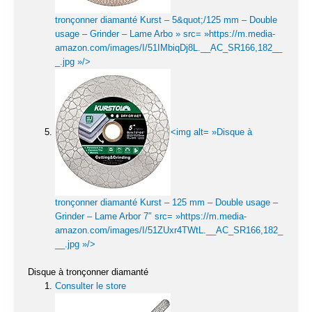
tronçonner diamanté Kurst – 5&quot;/125 mm – Double
usage – Grinder – Lame Arbo » src= »https://m.media-
amazon.com/images/I/51IMbiqDj8L.__AC_SR166,182__
_.jpg »/>
<img alt= »Disque à
tronçonner diamanté Kurst – 125 mm – Double usage –
Grinder – Lame Arbor 7″ src= »https://m.media-
amazon.com/images/I/51ZUxr4TWtL.__AC_SR166,182_
__.jpg »/>
Disque à tronçonner diamanté
Consulter le store