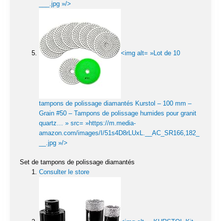
___.jpg »/>
<img alt= »Lot de 10
tampons de polissage diamantés Kurstol – 100 mm –
Grain #50 – Tampons de polissage humides pour granit
quartz… » src= »https://m.media-
amazon.com/images/I/51s4D8rLUxL.__AC_SR166,182_
__.jpg »/>
Set de tampons de polissage diamantés
Consulter le store