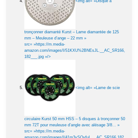
<img alt= »Disque à
tronçonner diamanté Kurst – Lame diamantée de 125
mm – Meuleuse d’ange – 22 mm »
src= »https://m.media-
amazon.com/images/I/51KXU%2BNEsJL.__AC_SR166,
182___.jpg »/>
<img alt= »Lame de scie
circulaire Kurst 50 mm HSS – 5 disques à tronçonner 50
mm 72T pour meuleuse d’angle avec alésage 3/8… »
src= »https://m.media-
amazon.com/images/I/41m3ySQvfuL.__AC_SR166,182