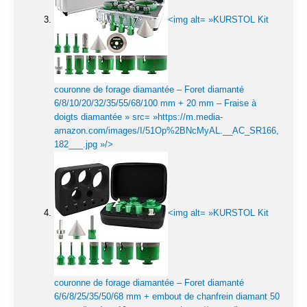
<img alt= »KURSTOL Kit
couronne de forage diamantée – Foret diamanté
6/8/10/20/32/35/55/68/100 mm + 20 mm – Fraise à
doigts diamantée » src= »https://m.media-
amazon.com/images/I/51Op%2BNcMyAL.__AC_SR166,
182___.jpg »/>
<img alt= »KURSTOL Kit
couronne de forage diamantée – Foret diamanté
6/6/8/25/35/50/68 mm + embout de chanfrein diamant 50