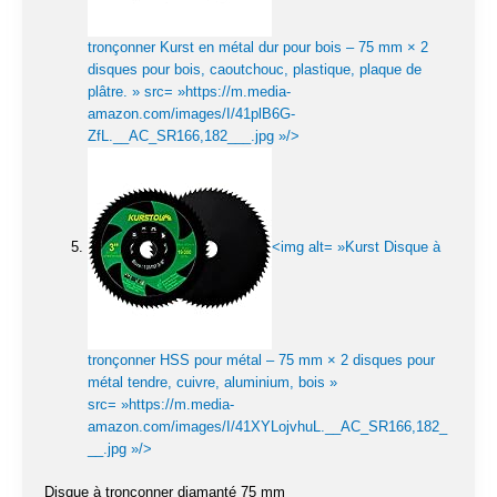
tronçonner Kurst en métal dur pour bois – 75 mm × 2
disques pour bois, caoutchouc, plastique, plaque de
plâtre. » src= »https://m.media-
amazon.com/images/I/41plB6G-
ZfL.__AC_SR166,182___.jpg »/>
<img alt= »Kurst Disque à
tronçonner HSS pour métal – 75 mm × 2 disques pour
métal tendre, cuivre, aluminium, bois »
src= »https://m.media-
amazon.com/images/I/41XYLojvhuL.__AC_SR166,182_
__.jpg »/>
Disque à tronçonner diamanté 75 mm