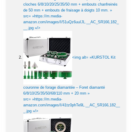
cloches 6/8/10/20/25/35/50 mm + embouts chanfreinés
de 50 mm + embouts de fraisage à doigts 10 mm. »
src= »https://m.media-
amazon.com/images/I/51uQz6uuIJL.__AC_SR166,182_
__.jpg »/>
<img alt= »KURSTOL Kit
couronne de forage diamantée – Foret diamanté
6/8/10/25/35/50/68/110 mm + 20 mm »
src= »https://m.media-
amazon.com/images/I/41tz0phTe9L.__AC_SR166,182__
_.jpg »/>