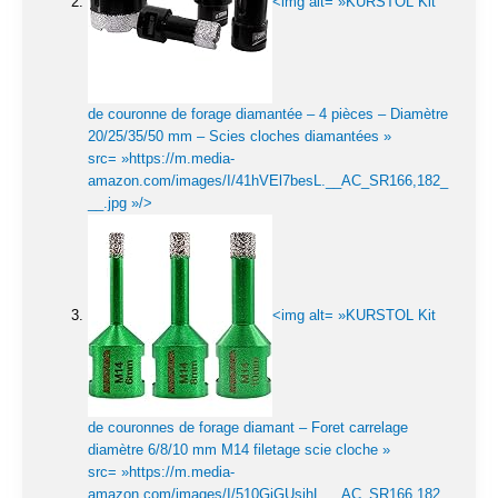
<img alt= »KURSTOL Kit
de couronne de forage diamantée – 4 pièces – Diamètre
20/25/35/50 mm – Scies cloches diamantées »
src= »https://m.media-
amazon.com/images/I/41hVEl7besL.__AC_SR166,182_
__.jpg »/>
<img alt= »KURSTOL Kit
de couronnes de forage diamant – Foret carrelage
diamètre 6/8/10 mm M14 filetage scie cloche »
src= »https://m.media-
amazon.com/images/I/510GjGUsihL.__AC_SR166,182_