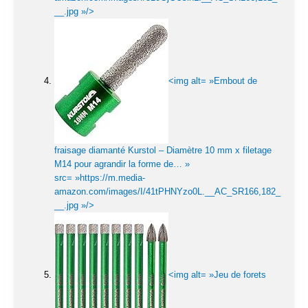
__.jpg »/>
<img alt= »Embout de
fraisage diamanté Kurstol – Diamètre 10 mm x filetage
M14 pour agrandir la forme de… »
src= »https://m.media-
amazon.com/images/I/41tPHNYzo0L.__AC_SR166,182_
__.jpg »/>
<img alt= »Jeu de forets