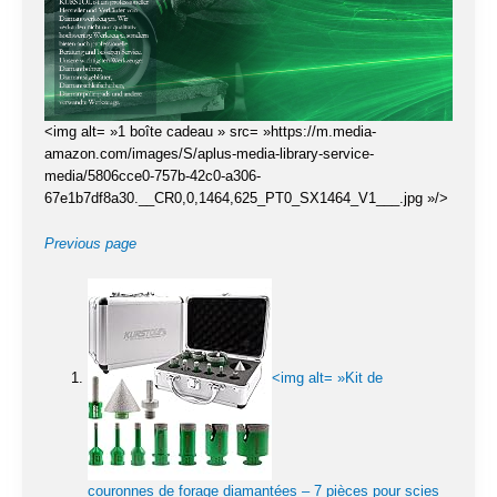
<img alt= »1 boîte cadeau » src= »https://m.media-
amazon.com/images/S/aplus-media-library-service-
media/5806cce0-757b-42c0-a306-
67e1b7df8a30.__CR0,0,1464,625_PT0_SX1464_V1___.jpg »/>
Previous page
<img alt= »Kit de
couronnes de forage diamantées – 7 pièces pour scies