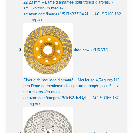
22,23 mm – Lame diamantée pour troncs d’arbres. »
src= »https://m.media-
amazon.com/images/I/51ThB7ZOAAL.__AC_SR166,182
___.jpg »/>
<img alt= »KURSTOL
Disque de meulage diamanté – Meuleuse 4,5&quot;/115
mm Roue de meuleuse d’angle turbo rangée pour S… »
src= »https://m.media-
amazon.com/images/I/51eB2zbzDyL.__AC_SR166,182_
__.jpg »/>