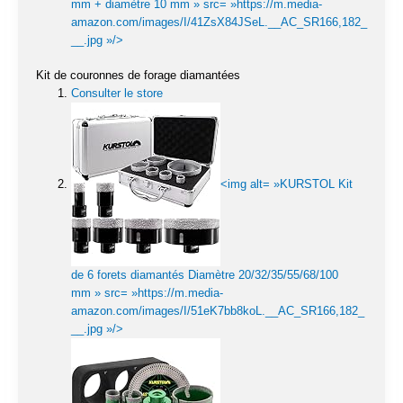
mm + diamètre 10 mm » src= »https://m.media-
amazon.com/images/I/41ZsX84JSeL.__AC_SR166,182_
__.jpg »/>
Kit de couronnes de forage diamantées
Consulter le store
<img alt= »KURSTOL Kit
de 6 forets diamantés Diamètre 20/32/35/55/68/100
mm » src= »https://m.media-
amazon.com/images/I/51eK7bb8koL.__AC_SR166,182_
__.jpg »/>