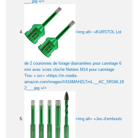
___.jpg »/>
<img alt= »KURSTOL Lot
de 2 couronnes de forage diamantées pour carrelage 6
mm avec scies cloche filetées M14 pour carrelage
Troc » src= »https://m.media-
amazon.com/images/I/416MAHZLTmL.__AC_SR166,18
2___.jpg »/>
<img alt= »Jeu d’embouts