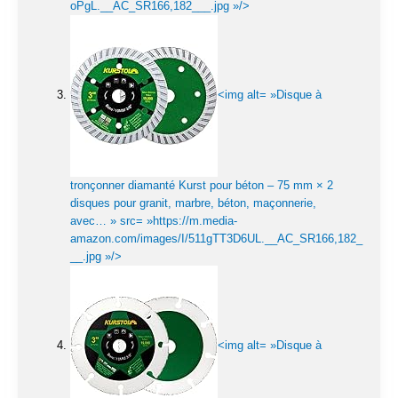
oPgL.__AC_SR166,182___.jpg »/>
<img alt= »Disque à
tronçonner diamanté Kurst pour béton – 75 mm × 2
disques pour granit, marbre, béton, maçonnerie,
avec… » src= »https://m.media-
amazon.com/images/I/511gTT3D6UL.__AC_SR166,182_
__.jpg »/>
<img alt= »Disque à