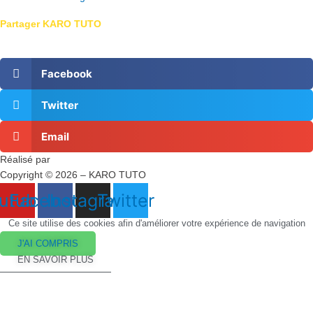
Partager KARO TUTO
Facebook
Twitter
Email
Réalisé par
Masson Création
Copyright © 2026 – KARO TUTO
utube
Facebook
Instagram
Twitter
Ce site utilise des cookies afin d'améliorer votre expérience de navigation
J'AI COMPRIS
EN SAVOIR PLUS