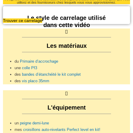
utilisez et des fournisseurs chez lesquels vous vous approvisionnez.
Le style de carrelage utilisé
Trouver ce carrelage
dans cette vidéo
Les matériaux
du
Primaire d’accrochage
une
colle Pf3
des
bandes d’étanchéité le kit complet
des
vis placo 35mm
L'équipement
un
peigne demi-lune
mes
croisillons auto-nivelants Perfect level en kit!