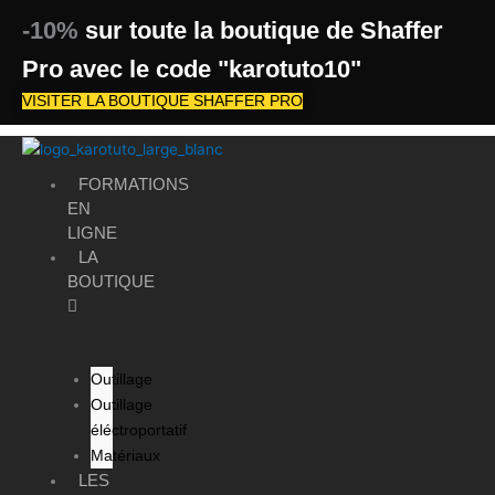
Aller
-10%
sur toute la boutique de Shaffer
au
contenu
Pro avec le code "karotuto10"
VISITER LA BOUTIQUE SHAFFER PRO
FORMATIONS
EN
LIGNE
LA
BOUTIQUE
Outillage
Outillage
éléctroportatif
Matériaux
LES