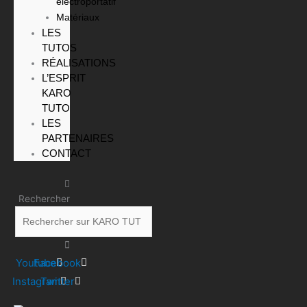
éléctroportatif
Matériaux
LES
TUTOS
RÉALISATIONS
L’ESPRIT
KARO
TUTO
LES
PARTENAIRES
CONTACT
Rechercher
Youtube
Facebook
Instagram
Twitter