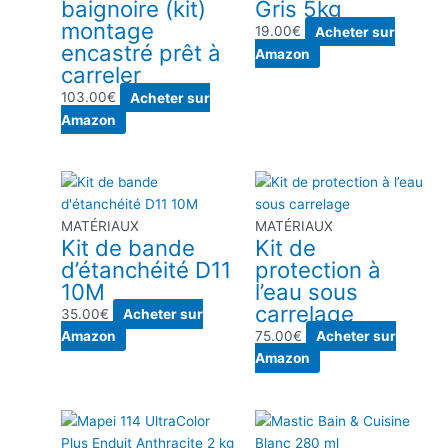
baignoire (kit)
Gris 5kg
montage
19.00
€
Acheter sur
encastré prêt à
Amazon
carreler
103.00
€
Acheter sur
Amazon
MATÉRIAUX
MATÉRIAUX
Kit de bande
Kit de
d’étanchéité D11
protection à
10M
l’eau sous
carrelage
35.00
€
Acheter sur
Amazon
75.00
€
Acheter sur
Amazon