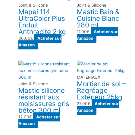
Joint & Silicone
Joint & Silicone
Mapei 114
Mastic Bain &
UltraColor Plus
Cuisine Blanc
Enduit
280 ml
Anthracite 2 kg
11.00
€
Acheter sur
36.00
€
Acheter sur
Amazon
Amazon
MATÉRIAUX
Mortier de sol –
Joint & Silicone
Mastic silicone
Ragréage
résistant aux
Extérieur 25kg
moisissures gris
27.00
€
Acheter sur
béton 300 ml
Amazon
12.00
€
Acheter sur
Amazon