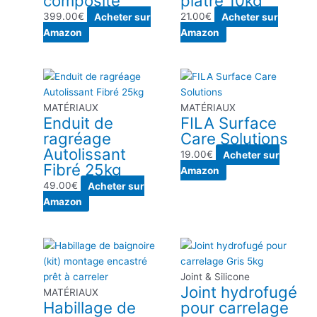
composite
plâtre 10kg
399.00
€
Acheter sur
21.00
€
Acheter sur
Amazon
Amazon
MATÉRIAUX
MATÉRIAUX
Enduit de
FILA Surface
ragréage
Care Solutions
Autolissant
19.00
€
Acheter sur
Fibré 25kg
Amazon
49.00
€
Acheter sur
Amazon
Joint & Silicone
Joint hydrofugé
MATÉRIAUX
Habillage de
pour carrelage