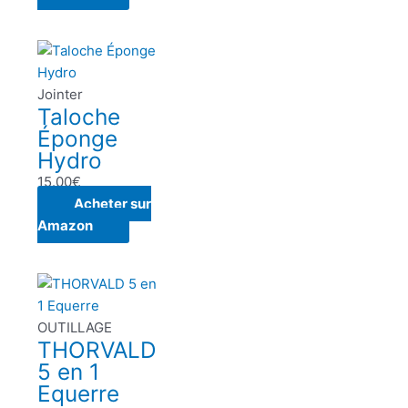
Jointer
Taloche
Éponge
Hydro
15.00
€
Acheter sur
Amazon
OUTILLAGE
THORVALD
5 en 1
Equerre