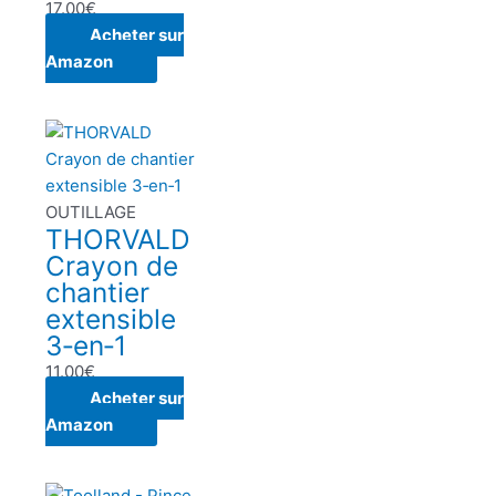
17.00
€
Acheter sur
Amazon
OUTILLAGE
THORVALD
Crayon de
chantier
extensible
3‑en‑1
11.00
€
Acheter sur
Amazon