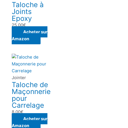
Taloche à
Joints
Epoxy
25.00
€
Acheter sur
Amazon
Jointer
Taloche de
Maçonnerie
pour
Carrelage
8.00
€
Acheter sur
Amazon