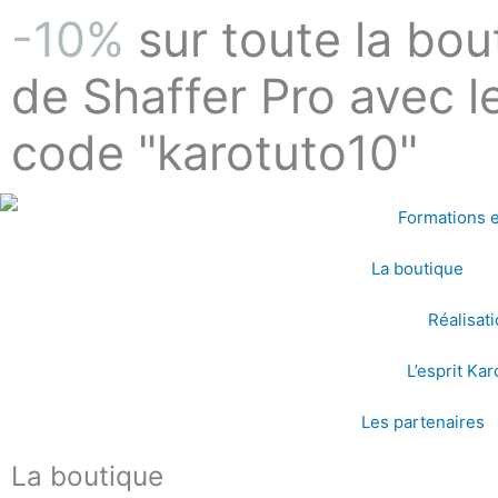
Aller
-10%
sur toute la bou
au
contenu
de Shaffer Pro avec l
code "karotuto10"
Formations e
La boutique
Réalisat
L’esprit Kar
Les partenaires
La boutique