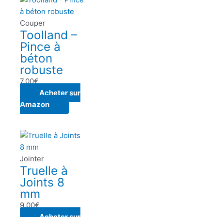
Couper
Toolland –
Pince à
béton
robuste
7.00
€
Acheter sur
Amazon
Jointer
Truelle à
Joints 8
mm
9.00
€
Acheter sur