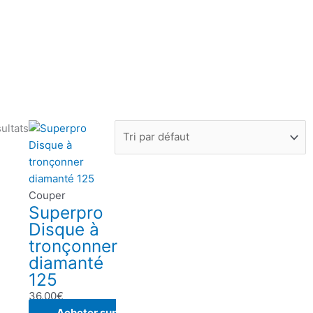
e
o
r
r
k
a
m
ultats
Couper
Superpro
Disque à
tronçonner
diamanté
125
36.00
€
Acheter sur