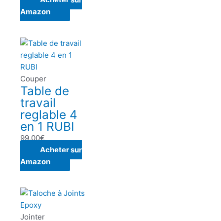
Amazon
Couper
Table de
travail
reglable 4
en 1 RUBI
99.00
€
Acheter sur
Amazon
Jointer