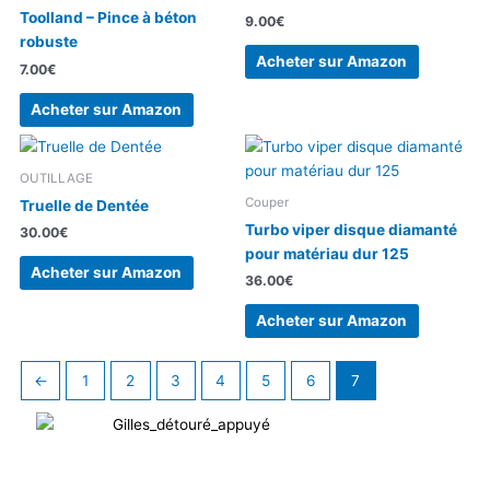
Toolland – Pince à béton
9.00
€
robuste
Acheter sur Amazon
7.00
€
Acheter sur Amazon
OUTILLAGE
Couper
Truelle de Dentée
Turbo viper disque diamanté
30.00
€
pour matériau dur 125
Acheter sur Amazon
36.00
€
Acheter sur Amazon
←
1
2
3
4
5
6
7