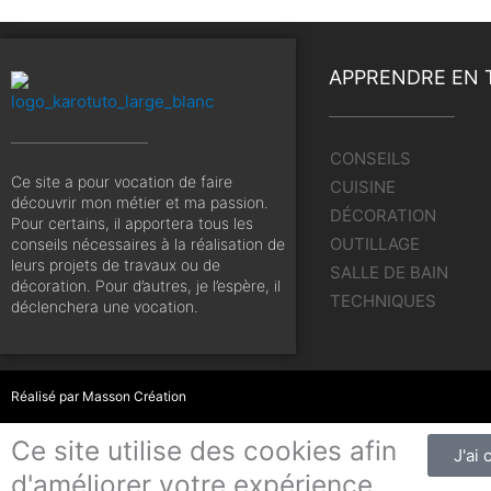
APPRENDRE EN 
CONSEILS
Ce site a pour vocation de faire
CUISINE
découvrir mon métier et ma passion.
DÉCORATION
Pour certains, il apportera tous les
OUTILLAGE
conseils nécessaires à la réalisation de
leurs projets de travaux ou de
SALLE DE BAIN
décoration. Pour d’autres, je l’espère, il
TECHNIQUES
déclenchera une vocation.
Réalisé par
Masson Création
Ce site utilise des cookies afin
J'ai
d'améliorer votre expérience