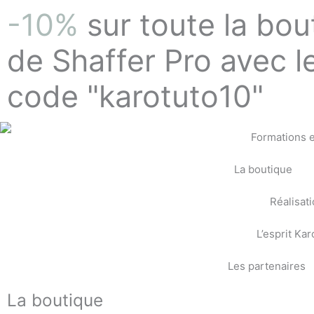
Aller
-10%
sur toute la bou
au
contenu
de Shaffer Pro avec l
code "karotuto10"
Formations e
La boutique
Réalisat
L’esprit Kar
Les partenaires
La boutique