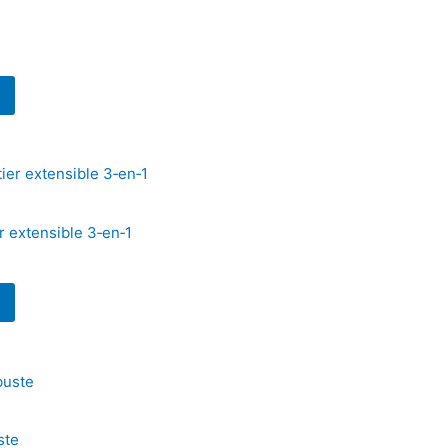
 extensible 3‑en‑1
ste