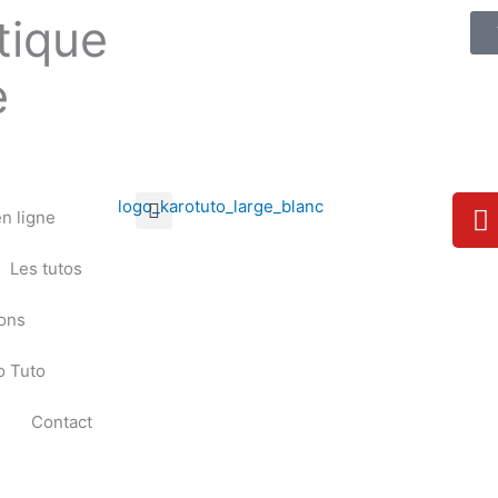
tique
e
Y
n ligne
o
u
Les tutos
t
u
ions
b
e
o Tuto
Contact