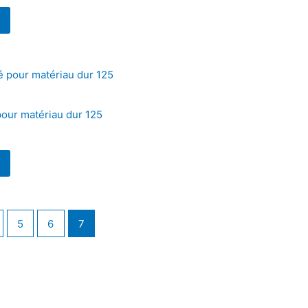
pour matériau dur 125
5
6
7