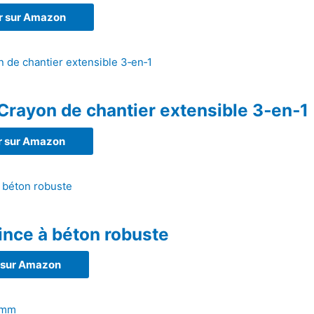
r sur Amazon
ayon de chantier extensible 3‑en‑1
r sur Amazon
ince à béton robuste
 sur Amazon