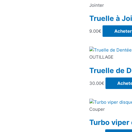
Jointer
Truelle à J
9.00
€
Acheter
OUTILLAGE
Truelle de 
30.00
€
Achete
Couper
Turbo viper