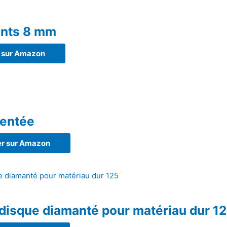
oints 8 mm
 sur Amazon
Dentée
r sur Amazon
 disque diamanté pour matériau dur 1