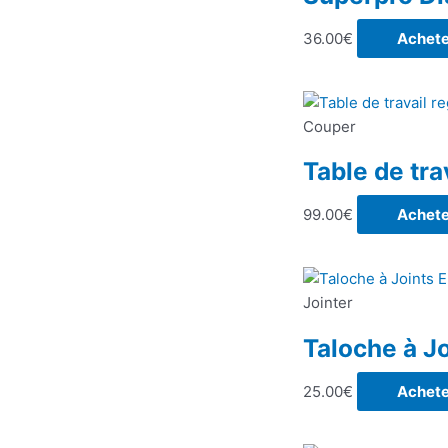
36.00
€
Achete
Couper
Table de tra
99.00
€
Achete
Jointer
Taloche à J
25.00
€
Achete