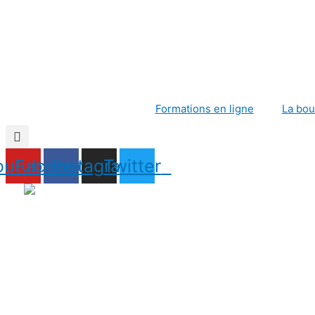
Formations en ligne
La bou
outube
Facebook
Instagram
Twitter