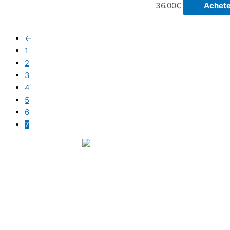
36.00
€
Achete
←
1
2
3
4
5
6
7