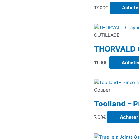
17.00
€
Achete
OUTILLAGE
THORVALD Cr
11.00
€
Achete
Couper
Toolland – P
7.00
€
Acheter