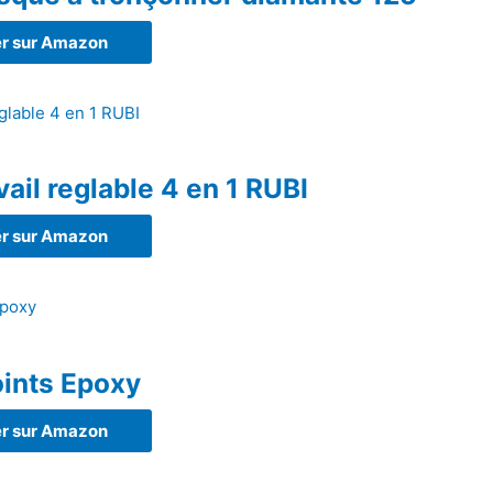
r sur Amazon
vail reglable 4 en 1 RUBI
r sur Amazon
oints Epoxy
r sur Amazon