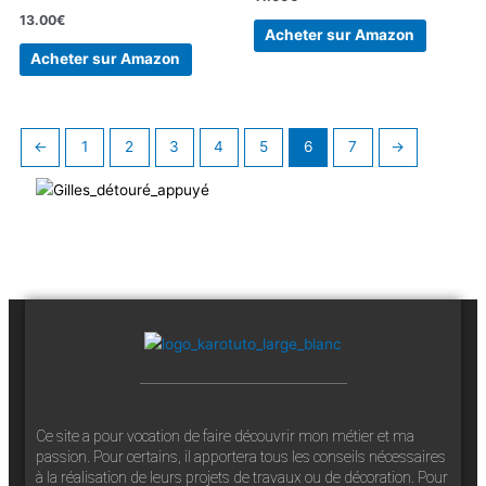
13.00
€
Acheter sur Amazon
Acheter sur Amazon
←
1
2
3
4
5
6
7
→
Ce site a pour vocation de faire découvrir mon métier et ma
passion. Pour certains, il apportera tous les conseils nécessaires
à la réalisation de leurs projets de travaux ou de décoration. Pour