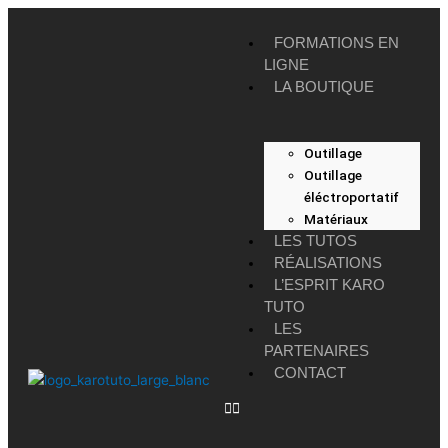
Aller
au
FORMATIONS EN
contenu
LIGNE
LA BOUTIQUE
Outillage
Outillage
éléctroportatif
Matériaux
LES TUTOS
RÉALISATIONS
L’ESPRIT KARO
TUTO
LES
PARTENAIRES
CONTACT