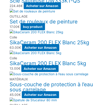
Scie Sauteuse DW333KT-QS
224.46
€
Acheter sur Amazon
OUTILLAGE
Set de rouleaux de peinture
17.00
€
buy product
Colle
SikaCeram 200 FLEX Blanc 25kg
63.00
€
Acheter sur Amazon
Colle
SikaCeram 200 FLEX Blanc 5kg
13.00
€
Acheter sur Amazon
MATÉRIAUX
Sous-couche de protection à l’eau
sous carrelage
45.00
€
Acheter sur Amazon