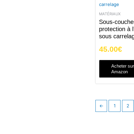
MATÉRIAUX
Sous-couche
protection à 
sous carrela
45.00
€
Acheter sur
Amazon
←
1
2