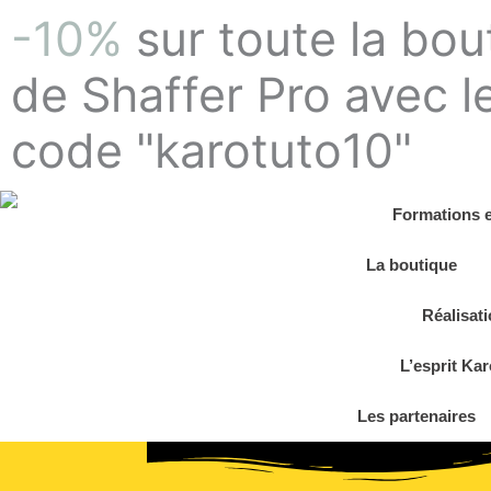
Aller
-10%
sur toute la bou
au
contenu
de Shaffer Pro avec l
code "karotuto10"
Formations e
La boutique
Réalisat
L’esprit Ka
Les partenaires