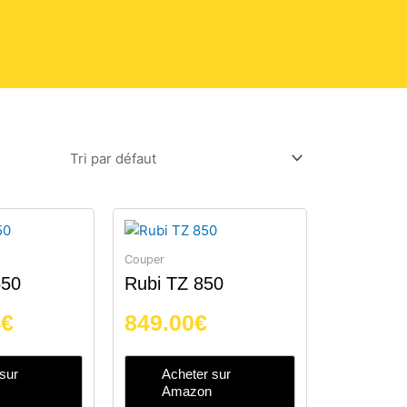
Couper
550
Rubi TZ 850
4
€
849.00
€
sur
Acheter sur
Amazon