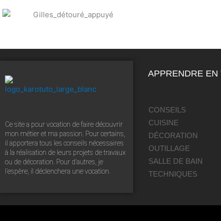
APPRENDRE EN
CONSEILS
CUISINE
Ce site a pour vocation de faire découvrir
mon métier et ma passion. Pour certains,
DÉCORATION
il apportera tous les conseils nécessaires
OUTILLAGE
à la réalisation de leurs projets de travaux
SALLE DE BAIN
ou de décoration. Pour d’autres, je
l’espère, il déclenchera une vocation.
TECHNIQUES