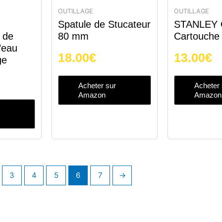
OUTILLAGE
OUTILLAGE
Spatule de Stucateur
STANLEY C
 de
80 mm
Cartouche
l’eau
18.00
€
13.00
€
ge
Acheter sur
Acheter 
Amazon
Amazon
3
4
5
6
7
→