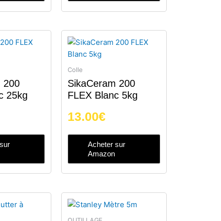
Colle
 200
SikaCeram 200
c 25kg
FLEX Blanc 5kg
13.00
€
sur
Acheter sur
Amazon
OUTILLAGE