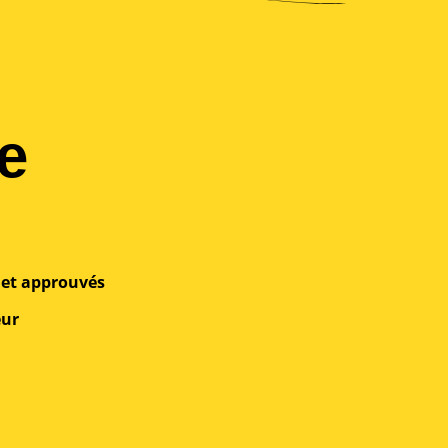
e
s et approuvés
eur