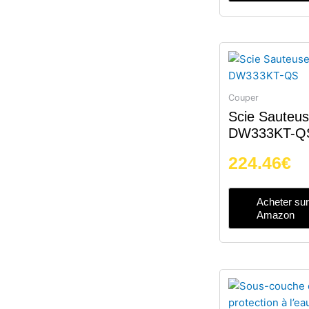
Couper
Scie Sauteu
DW333KT-Q
224.46
€
Acheter sur
Amazon