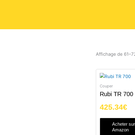
Affichage de 61–72
Couper
Rubi TR 700
425.34
€
Acheter sur
Amazon