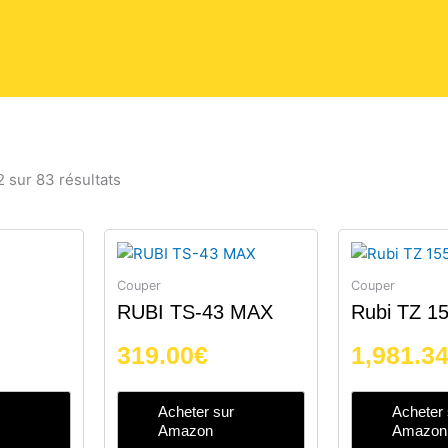
 sur 83 résultats
Couper
Couper
RUBI TS-43 MAX
Rubi TZ 1
319.00
€
1,981.3
Acheter sur
Acheter 
Amazon
Amazon