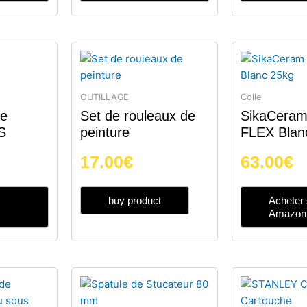
OUTILLAGE
Colle
se
Set de rouleaux de
SikaCeram
S
peinture
FLEX Blan
17.00
€
63.00
€
buy product
Acheter 
Amazon