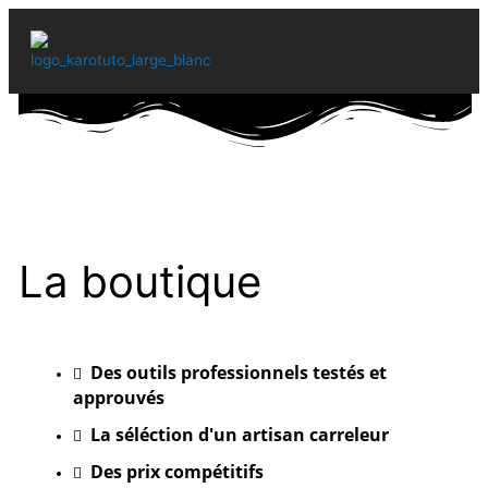
Aller
au
contenu
FORMATIONS EN LIGNE
L’ESPRIT KARO TUTO
La boutique
Des outils professionnels testés et
approuvés
La séléction d'un artisan carreleur
Des prix compétitifs