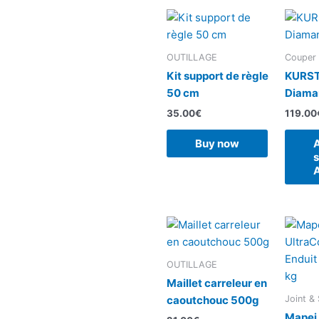
OUTILLAGE
Couper
Kit support de règle
KURST
50 cm
Diama
35.00
€
119.00
Buy now
s
OUTILLAGE
Maillet carreleur en
Joint & 
caoutchouc 500g
Mapei 