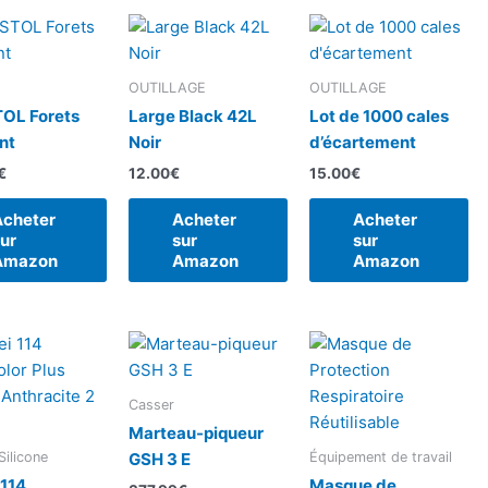
OUTILLAGE
OUTILLAGE
OL Forets
Large Black 42L
Lot de 1000 cales
nt
Noir
d’écartement
€
12.00
€
15.00
€
Acheter
Acheter
Acheter
ur
sur
sur
Amazon
Amazon
Amazon
Casser
Marteau-piqueur
Silicone
Équipement de travail
GSH 3 E
114
Masque de