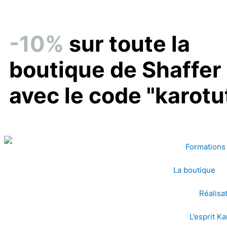
Aller
au
contenu
-10%
sur toute la
boutique de Shaffer
avec le code "karotu
Formations 
La boutique
Réalisa
L’esprit K