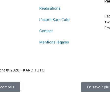
Pa
Réalisations
Fa
L’esprit Karo Tuto
Twi
Ema
Contact
Mentions légales
Y
F
ght © 2026 – KARO TUTO
o
a
i compris
En savoir plu
u
c
t
e