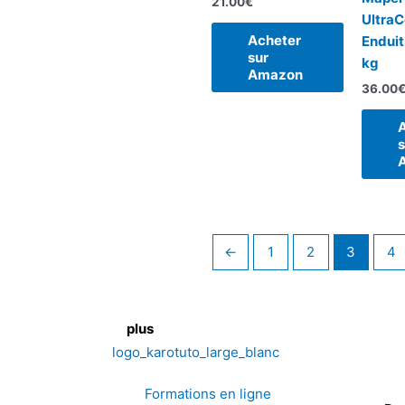
21.00
€
UltraC
Acheter
Enduit
sur
kg
Amazon
36.00
s
←
1
2
3
4
plus
Formations en ligne