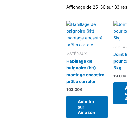
Affichage de 25–36 sur 83 rés
Joint & 
MATÉRIAUX
Joint 
Habillage de
pour c
baignoire (kit)
5kg
montage encastré
19.00
€
prêt à carreler
103.00
€
s
Acheter
sur
Amazon