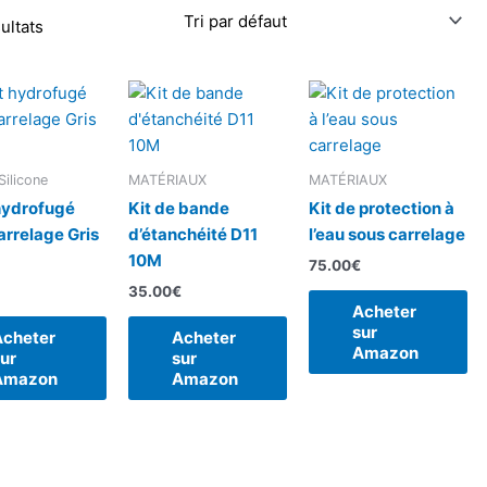
ultats
Silicone
MATÉRIAUX
MATÉRIAUX
hydrofugé
Kit de bande
Kit de protection à
arrelage Gris
d’étanchéité D11
l’eau sous carrelage
10M
75.00
€
35.00
€
Acheter
sur
Acheter
Acheter
Amazon
ur
sur
Amazon
Amazon