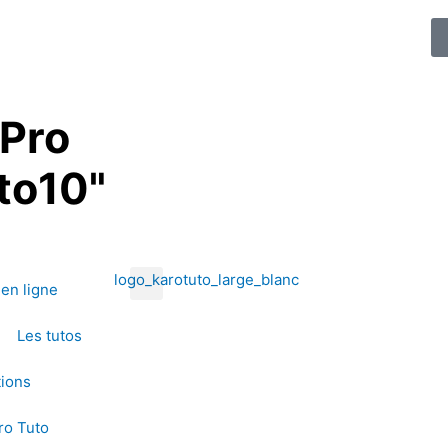
 Pro
to10"
en ligne
Les tutos
tions
aro Tuto