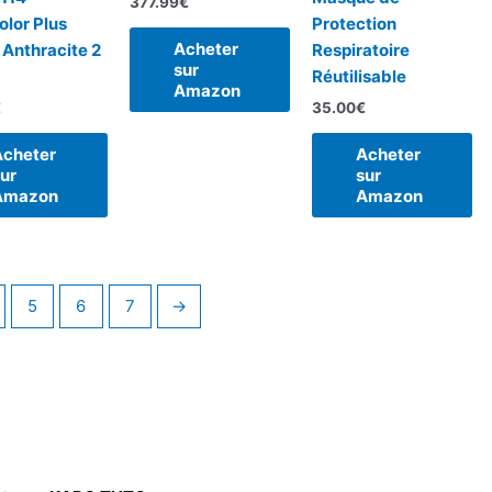
377.99
€
olor Plus
Protection
Acheter
 Anthracite 2
Respiratoire
sur
Réutilisable
Amazon
€
35.00
€
Acheter
Acheter
ur
sur
Amazon
Amazon
5
6
7
→