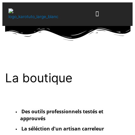
Aller
au
contenu
FORMATIONS EN LIGNE
L’ESPRIT KARO TUTO
La boutique
Des outils professionnels testés et
approuvés
La séléction d'un artisan carreleur