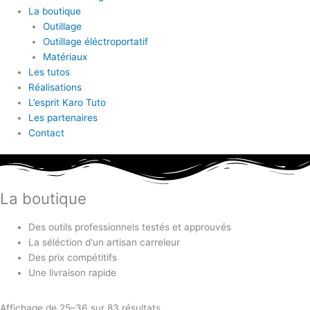
La boutique
Outillage
Outillage éléctroportatif
Matériaux
Les tutos
Réalisations
L’esprit Karo Tuto
Les partenaires
Contact
La boutique
Des outils professionnels testés et approuvés
La séléction d'un artisan carreleur
Des prix compétitifs
Une livraison rapide
Affichage de 25–36 sur 83 résultats