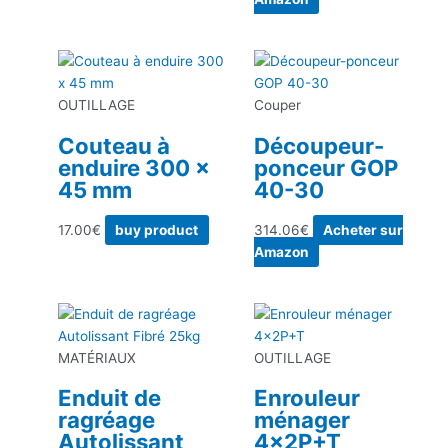
OUTILLAGE
Couper
Couteau à
Découpeur-
enduire 300 x
ponceur GOP
45 mm
40-30
17.00
€
buy product
314.06
€
Acheter sur
Amazon
MATÉRIAUX
OUTILLAGE
Enduit de
Enrouleur
ragréage
ménager
Autolissant
4x2P+T