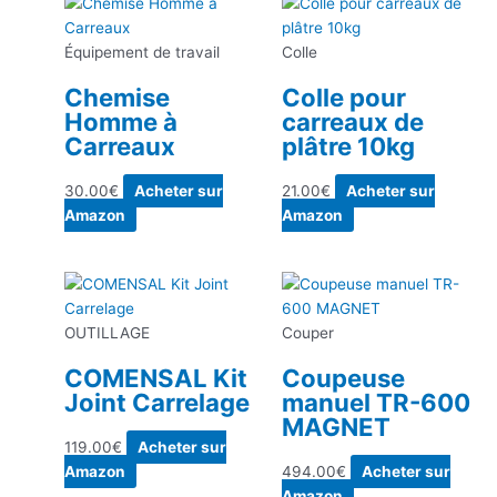
Équipement de travail
Colle
Chemise
Colle pour
Homme à
carreaux de
Carreaux
plâtre 10kg
30.00
€
Acheter sur
21.00
€
Acheter sur
Amazon
Amazon
OUTILLAGE
Couper
COMENSAL Kit
Coupeuse
Joint Carrelage
manuel TR-600
MAGNET
119.00
€
Acheter sur
Amazon
494.00
€
Acheter sur
Amazon