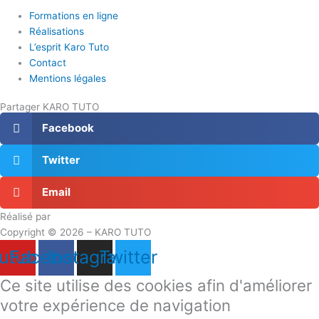
Formations en ligne
Réalisations
L’esprit Karo Tuto
Contact
Mentions légales
Partager KARO TUTO
Facebook
Twitter
Email
Réalisé par
Masson Création
Copyright © 2026 – KARO TUTO
utube
Facebook
Instagram
Twitter
Ce site utilise des cookies afin d'améliorer
votre expérience de navigation