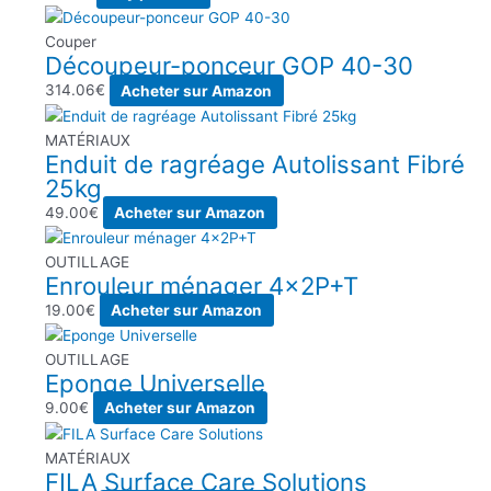
Couper
Découpeur-ponceur GOP 40-30
314.06
€
Acheter sur Amazon
MATÉRIAUX
Enduit de ragréage Autolissant Fibré
25kg
49.00
€
Acheter sur Amazon
OUTILLAGE
Enrouleur ménager 4x2P+T
19.00
€
Acheter sur Amazon
OUTILLAGE
Eponge Universelle
9.00
€
Acheter sur Amazon
MATÉRIAUX
FILA Surface Care Solutions