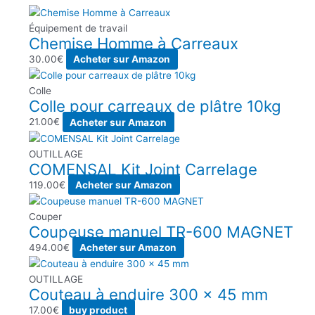
Équipement de travail
Chemise Homme à Carreaux
30.00
€
Acheter sur Amazon
Colle
Colle pour carreaux de plâtre 10kg
21.00
€
Acheter sur Amazon
OUTILLAGE
COMENSAL Kit Joint Carrelage
119.00
€
Acheter sur Amazon
Couper
Coupeuse manuel TR-600 MAGNET
494.00
€
Acheter sur Amazon
OUTILLAGE
Couteau à enduire 300 x 45 mm
17.00
€
buy product