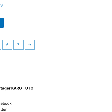
S3
6
7
→
rtager KARO TUTO
cebook
tter