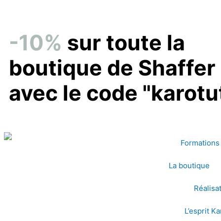
Aller
au
contenu
-10%
sur toute la
boutique de Shaffer
avec le code "karotu
Formations 
La boutique
Réalisa
L’esprit K