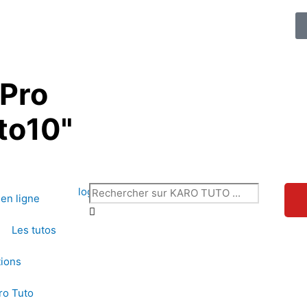
 Pro
to10"
Rechercher
en ligne
Les tutos
t
tions
aro Tuto