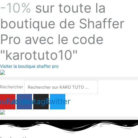
-10%
sur toute la
Aller
au
contenu
boutique de Shaffer
Pro avec le code
"karotuto10"
Visiter la boutique shaffer pro
Rechercher
outube
Facebook
Instagram
Twitter