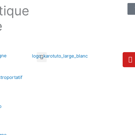
tique
e
Y
gne
o
u
t
troportatif
u
b
e
o
gne