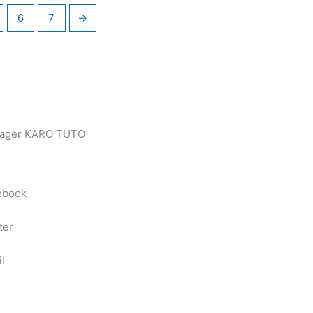
6
7
→
tager KARO TUTO
ebook
ter
l