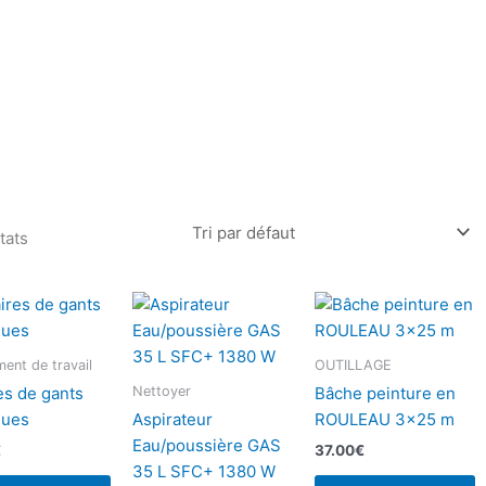
tats
ent de travail
OUTILLAGE
Nettoyer
es de gants
Bâche peinture en
ques
Aspirateur
ROULEAU 3×25 m
Eau/poussière GAS
€
37.00
€
35 L SFC+ 1380 W