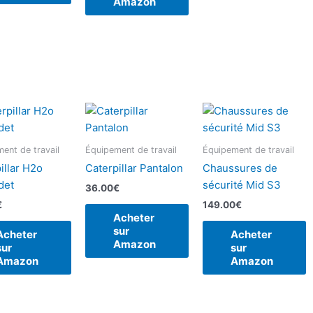
Amazon
ent de travail
Équipement de travail
Équipement de travail
illar H2o
Caterpillar Pantalon
Chaussures de
det
sécurité Mid S3
36.00
€
€
149.00
€
Acheter
sur
Acheter
Acheter
Amazon
sur
sur
Amazon
Amazon