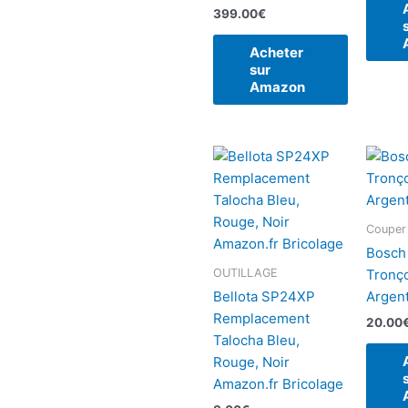
399.00
€
Acheter
sur
Amazon
Couper
Bosch
OUTILLAGE
Tronç
Bellota SP24XP
Argent
Remplacement
20.00
Talocha Bleu,
Rouge, Noir
Amazon.fr Bricolage