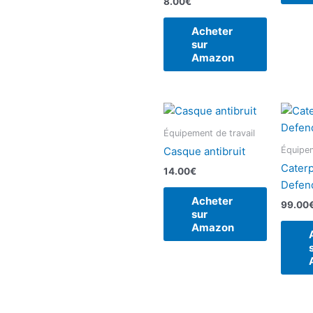
8.00
€
Acheter
sur
Amazon
Équipement de travail
Équipem
Casque antibruit
Caterp
14.00
€
Defen
Acheter
99.00
sur
Amazon