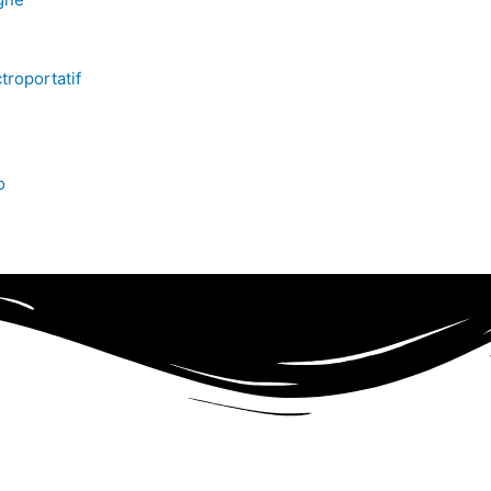
troportatif
o