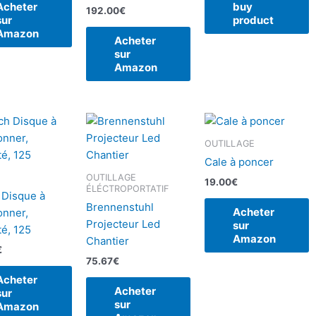
Acheter
buy
192.00
€
sur
product
Amazon
Acheter
sur
Amazon
OUTILLAGE
Cale à poncer
OUTILLAGE
19.00
€
ÉLÉCTROPORTATIF
 Disque à
Brennenstuhl
Acheter
onner,
Projecteur Led
sur
é, 125
Amazon
Chantier
€
75.67
€
Acheter
Acheter
sur
sur
Amazon