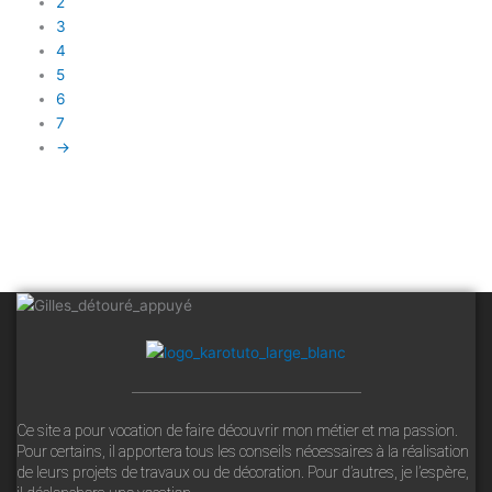
2
3
4
5
6
7
→
Ce site a pour vocation de faire découvrir mon métier et ma passion.
Pour certains, il apportera tous les conseils nécessaires à la réalisation
de leurs projets de travaux ou de décoration. Pour d’autres, je l’espère,