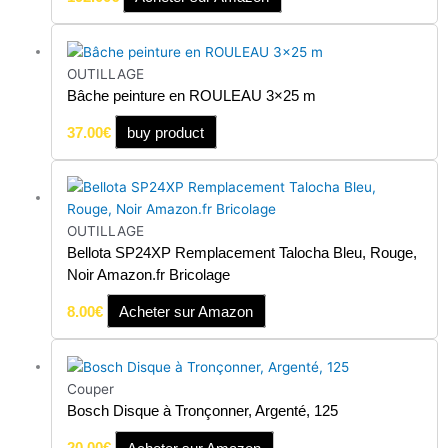
OUTILLAGE
Bâche peinture en ROULEAU 3×25 m
37.00
€
buy product
OUTILLAGE
Bellota SP24XP Remplacement Talocha Bleu, Rouge,
Noir Amazon.fr Bricolage
8.00
€
Acheter sur Amazon
Couper
Bosch Disque à Tronçonner, Argenté, 125
20.00
€
Acheter sur Amazon