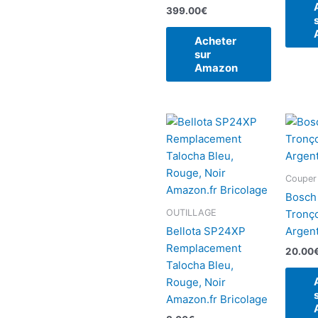
399.00
€
Acheter
sur
Amazon
Couper
Bosch
OUTILLAGE
Tronç
Bellota SP24XP
Argent
Remplacement
20.00
Talocha Bleu,
Rouge, Noir
Amazon.fr Bricolage