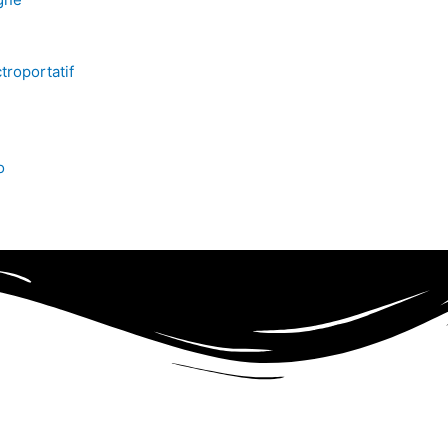
troportatif
o