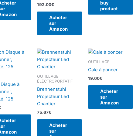
Acheter
buy
192.00
€
sur
product
Amazon
Acheter
sur
Amazon
OUTILLAGE
Cale à poncer
OUTILLAGE
19.00
€
ÉLÉCTROPORTATIF
 Disque à
Brennenstuhl
Acheter
onner,
Projecteur Led
sur
é, 125
Amazon
Chantier
€
75.67
€
Acheter
Acheter
sur
sur
Amazon