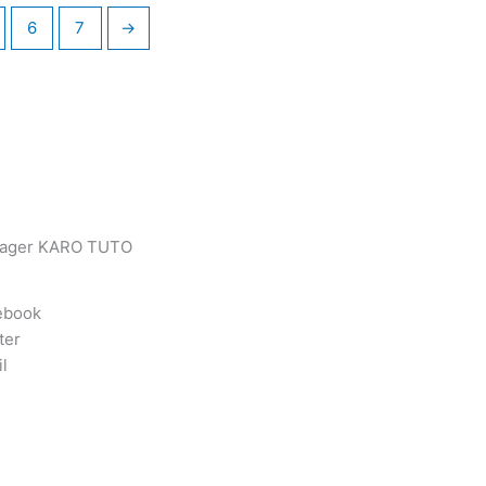
6
7
→
tager KARO TUTO
ebook
ter
l