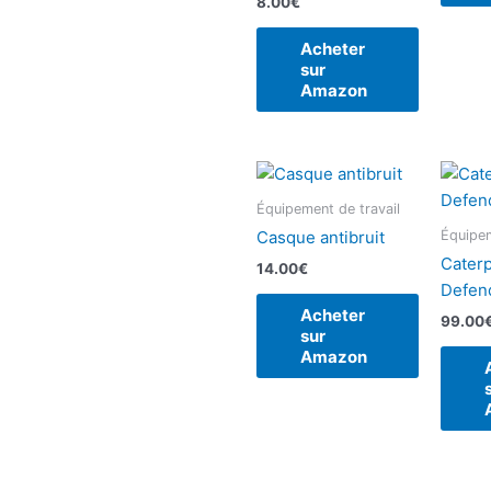
8.00
€
Acheter
sur
Amazon
Équipement de travail
Équipem
Casque antibruit
Caterp
14.00
€
Defen
Acheter
99.00
sur
Amazon