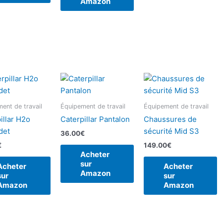
Amazon
ent de travail
Équipement de travail
Équipement de travail
illar H2o
Caterpillar Pantalon
Chaussures de
det
sécurité Mid S3
36.00
€
€
149.00
€
Acheter
sur
Acheter
Acheter
Amazon
sur
sur
Amazon
Amazon