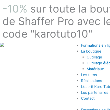
Aller
-10%
sur toute la bou
au
contenu
de Shaffer Pro avec l
code "karotuto10"
Formations en li
La boutique
Outillage
Outillage éléc
Matériaux
Les tutos
Réalisations
L’esprit Karo Tut
Les partenaires
Contact
Formations en li