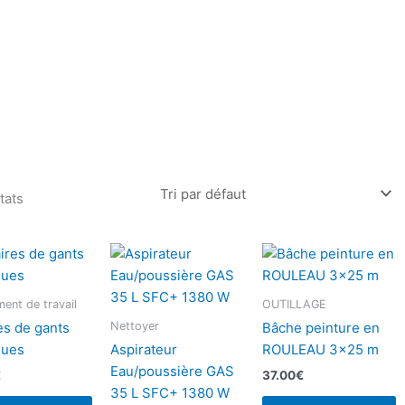
tats
ent de travail
OUTILLAGE
Nettoyer
es de gants
Bâche peinture en
ques
Aspirateur
ROULEAU 3×25 m
Eau/poussière GAS
€
37.00
€
35 L SFC+ 1380 W