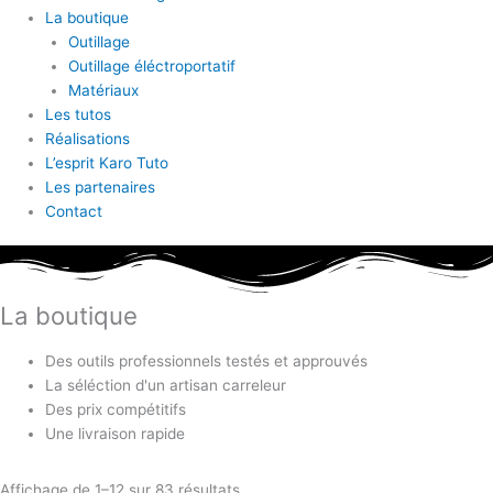
La boutique
Outillage
Outillage éléctroportatif
Matériaux
Les tutos
Réalisations
L’esprit Karo Tuto
Les partenaires
Contact
La boutique
Des outils professionnels testés et approuvés
La séléction d'un artisan carreleur
Des prix compétitifs
Une livraison rapide
Affichage de 1–12 sur 83 résultats