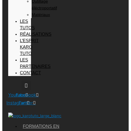
Outillage
éléctroportatif
Matériaux
LES
TUTOS
RÉALISATIONS
L’ESPRIT
KARO
TUTO
LES
PARTENAIRES
CONTACT
Youtube
Facebook
Instagram
Twitter
FORMATIONS EN