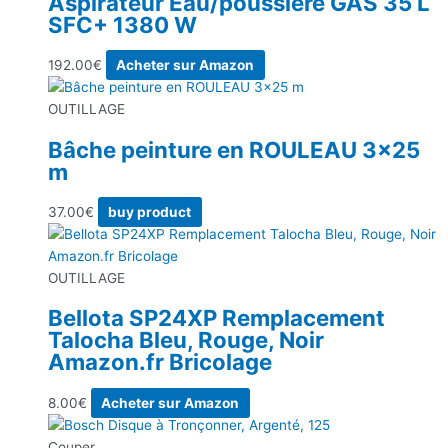
Aspirateur Eau/poussière GAS 35 L
SFC+ 1380 W
192.00
€
Acheter sur Amazon
OUTILLAGE
Bâche peinture en ROULEAU 3×25
m
37.00
€
buy product
OUTILLAGE
Bellota SP24XP Remplacement
Talocha Bleu, Rouge, Noir
Amazon.fr Bricolage
8.00
€
Acheter sur Amazon
Couper