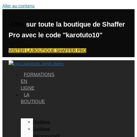
Aller au contenu
-10%
sur toute la boutique de Shaffer
Pro avec le code "karotuto10"
VISITER LA BOUTIQUE SHAFFER PRO
FORMATIONS
EN
LIGNE
LA
BOUTIQUE
Outillage
Outillage
éléctroportatif