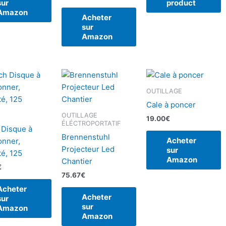
sur
product
Amazon
Acheter
sur
Amazon
OUTILLAGE
Cale à poncer
OUTILLAGE
19.00
€
ÉLÉCTROPORTATIF
 Disque à
Brennenstuhl
Acheter
onner,
Projecteur Led
sur
é, 125
Amazon
Chantier
€
75.67
€
Acheter
Acheter
sur
sur
Amazon
Amazon