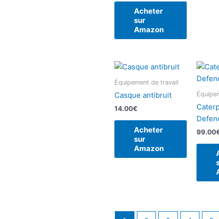
Acheter
sur
Amazon
Équipement de travail
Équipem
Casque antibruit
Caterp
14.00
€
Defen
Acheter
99.00
sur
Amazon