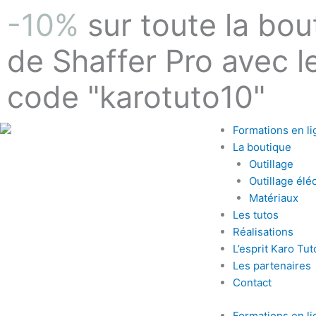
Aller
-10%
sur toute la bou
au
contenu
de Shaffer Pro avec l
code "karotuto10"
Formations en li
La boutique
Outillage
Outillage éléc
Matériaux
Les tutos
Réalisations
L’esprit Karo Tut
Les partenaires
Contact
Formations en li