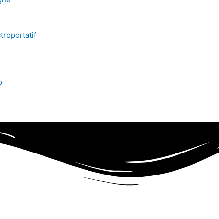
troportatif
o