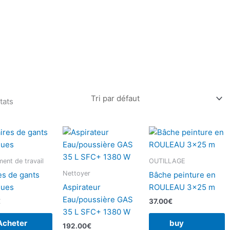
tats
ent de travail
OUTILLAGE
Nettoyer
es de gants
Bâche peinture en
ques
Aspirateur
ROULEAU 3×25 m
Eau/poussière GAS
€
37.00
€
35 L SFC+ 1380 W
Acheter
buy
192.00
€