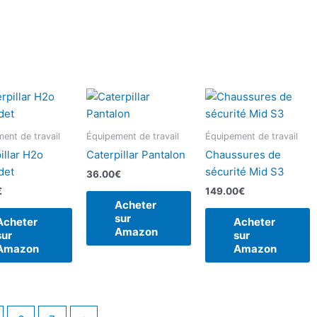
ent de travail
Équipement de travail
Équipement de travail
illar H2o
Caterpillar Pantalon
Chaussures de
det
sécurité Mid S3
36.00
€
€
149.00
€
Acheter
sur
Acheter
Acheter
Amazon
sur
sur
Amazon
Amazon