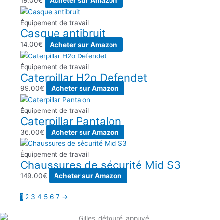
19.00
€
Acheter sur Amazon
Équipement de travail
Casque antibruit
14.00
€
Acheter sur Amazon
Équipement de travail
Caterpillar H2o Defendet
99.00
€
Acheter sur Amazon
Équipement de travail
Caterpillar Pantalon
36.00
€
Acheter sur Amazon
Équipement de travail
Chaussures de sécurité Mid S3
149.00
€
Acheter sur Amazon
1
2
3
4
5
6
7
→