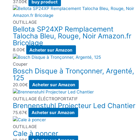
37.00
€
buy product
OUTILLAGE
Bellota SP24XP Remplacement
Talocha Bleu, Rouge, Noir Amazon.fr
Bricolage
8.00
€
Acheter sur Amazon
Couper
Bosch Disque à Tronçonner, Argenté,
125
20.00
€
Acheter sur Amazon
OUTILLAGE ÉLÉCTROPORTATIF
Brennenstuhl Projecteur Led Chantier
75.67
€
Acheter sur Amazon
OUTILLAGE
Cale à poncer