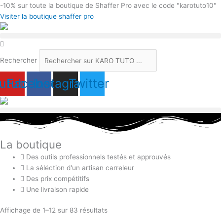
Aller
-10%
sur toute la boutique de Shaffer Pro avec le code "karotuto10"
au
Visiter la boutique shaffer pro
contenu
Rechercher
utube
Facebook
Instagram
Twitter
La boutique
Des outils professionnels testés et approuvés
La séléction d'un artisan carreleur
Des prix compétitifs
Une livraison rapide
Affichage de 1–12 sur 83 résultats