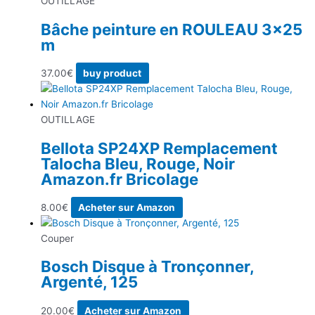
OUTILLAGE
Bâche peinture en ROULEAU 3×25
m
37.00
€
buy product
OUTILLAGE
Bellota SP24XP Remplacement
Talocha Bleu, Rouge, Noir
Amazon.fr Bricolage
8.00
€
Acheter sur Amazon
Couper
Bosch Disque à Tronçonner,
Argenté, 125
20.00
€
Acheter sur Amazon