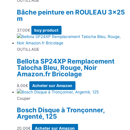
OUTILLAGE
Bâche peinture en ROULEAU 3×25
m
37.00
€
buy product
OUTILLAGE
Bellota SP24XP Remplacement
Talocha Bleu, Rouge, Noir
Amazon.fr Bricolage
8.00
€
Acheter sur Amazon
Couper
Bosch Disque à Tronçonner,
Argenté, 125
20.00
€
Acheter sur Amazon