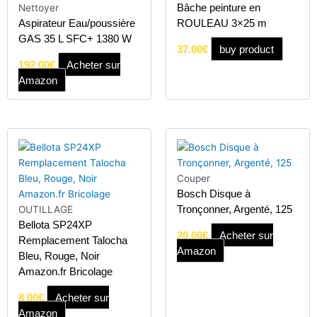
Bâche peinture en
Nettoyer
Aspirateur Eau/poussière
ROULEAU 3×25 m
GAS 35 L SFC+ 1380 W
37.00
€
buy product
192.00
€
Acheter sur
Amazon
Couper
Bosch Disque à
Tronçonner, Argenté, 125
OUTILLAGE
Bellota SP24XP
20.00
€
Acheter sur
Remplacement Talocha
Amazon
Bleu, Rouge, Noir
Amazon.fr Bricolage
8.00
€
Acheter sur
Amazon