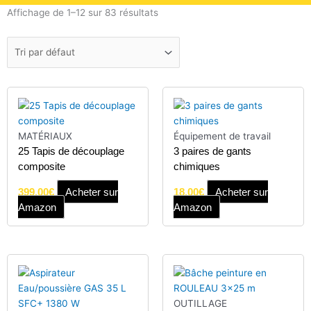
Affichage de 1–12 sur 83 résultats
MATÉRIAUX
Équipement de travail
25 Tapis de découplage
3 paires de gants
composite
chimiques
399.00
€
Acheter sur
18.00
€
Acheter sur
Amazon
Amazon
OUTILLAGE